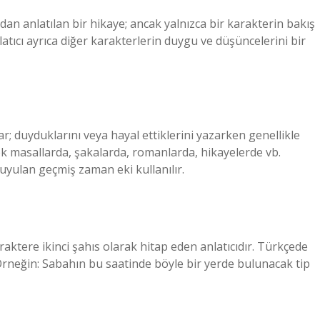
ndan anlatılan bir hikaye; ancak yalnızca bir karakterin bakış
nlatıcı ayrıca diğer karakterlerin duygu ve düşüncelerini bir
r; duyduklarını veya hayal ettiklerini yazarken genellikle
çok masallarda, şakalarda, romanlarda, hikayelerde vb.
uyulan geçmiş zaman eki kullanılır.
araktere ikinci şahıs olarak hitap eden anlatıcıdır. Türkçede
. Örneğin: Sabahın bu saatinde böyle bir yerde bulunacak tip