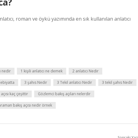
aca?
anlatıcı, roman ve öykü yazımında en sık kullanılan anlatıcı
ı nedir
1 kişili anlatıcı ne demek
2 anlatıcı Nedir
ebiyatta
3 şahıs Nedir
3 Tekil anlatıcı Nedir
3 tekil şahıs Nedir
 açısı kaç çeşittir
Gözlemci bakış açıları nelerdir
raman bakış açısı nedir örnek
Sonraki Yaz