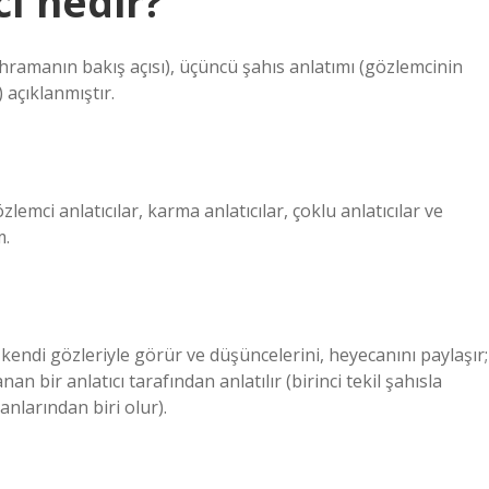
cı nedir?
(kahramanın bakış açısı), üçüncü şahıs anlatımı (gözlemcinin
)) açıklanmıştır.
özlemci anlatıcılar, karma anlatıcılar, çoklu anlatıcılar ve
m.
i kendi gözleriyle görür ve düşüncelerini, heyecanını paylaşır;
llanan bir anlatıcı tarafından anlatılır (birinci tekil şahısla
anlarından biri olur).