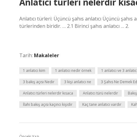
Anlatıcı türleri nelerdir kıs
Anlatıcı türleri: Üçüncü şahıs anlatıcı Üçüncü şahıs 
türlerinden biridir. … 2.1 Birinci şahıs anlatıcı … 2.
Tarih:
Makaleler
1 anlatıcı kim
1 anlatıcı nedir örnek
1 anlatıcı ve 3 anlatıc
3 bakış açısı Nedir
3 kişi anlatıcı ne
3 Şahıs Ne Demek Ed
Anlatıcı türleri nelerdir kısaca
Anlatıcı türü nelerdir
Bakış
İlahi bakış açısı kaçıncı kişidir
Kaç tane anlatıcı vardır
Kah
Önceki Yazı