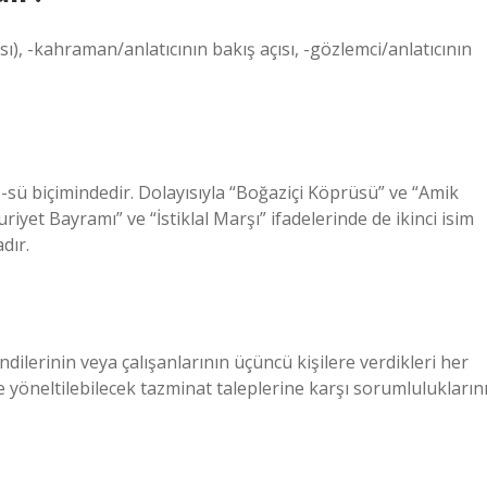
sı), -kahraman/anlatıcının bakış açısı, -gözlemci/anlatıcının
-su, -sü biçimindedir. Dolayısıyla “Boğaziçi Köprüsü” ve “Amik
iyet Bayramı” ve “İstiklal Marşı” ifadelerinde de ikinci isim
dır.
ndilerinin veya çalışanlarının üçüncü kişilere verdikleri her
 yöneltilebilecek tazminat taleplerine karşı sorumlulukların